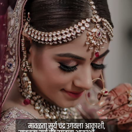
मावळता सूर्य चंद्र उगवला आकाशी,