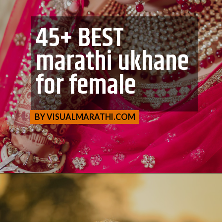
45+ BEST
marathi ukhane
for female
BY VISUALMARATHI.COM
BY VISUALMARATHI.COM