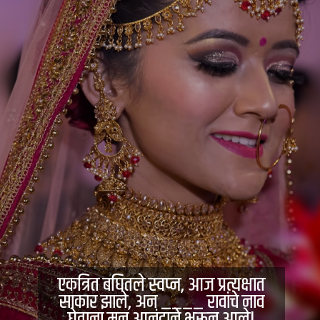
एकत्रित बघितले स्वप्न, आज प्रत्यक्षात
साकार झाले, अन ____ रावांचे नाव
घेताना मन आनंदाने भरून आले!