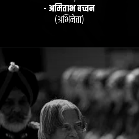
- अमिताभ बच्चन
(अभिनेता)