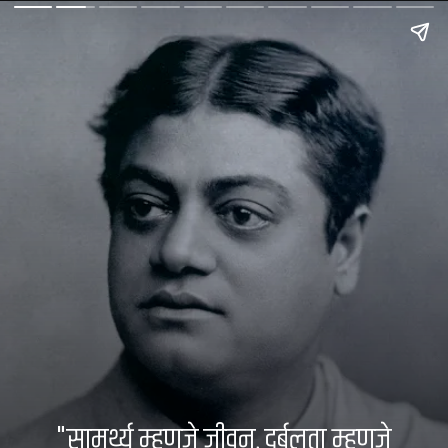
"सामर्थ्य म्हणजे जीवन, दुर्बलता म्हणजे