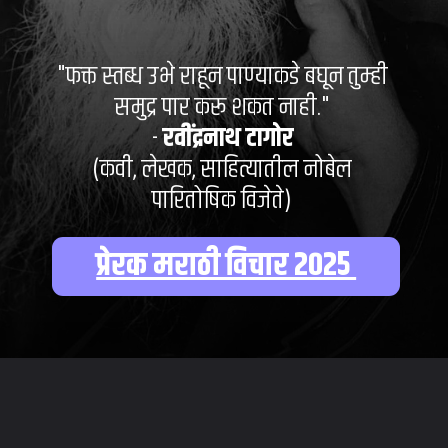
"फक्त स्तब्ध उभे राहून पाण्याकडे बघून तुम्ही
समुद्र पार करू शकत नाही."
-
रवींद्रनाथ टागोर
(कवी, लेखक, साहित्यातील नोबेल
पारितोषिक विजेते)
प्रेरक मराठी विचार २०२५