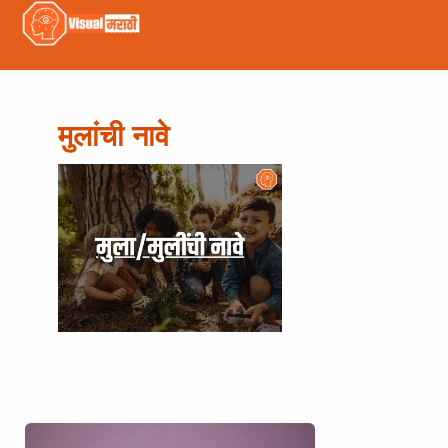
मुलांची नावे