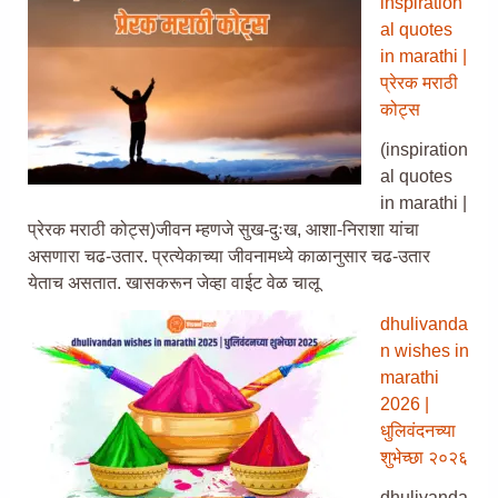
inspiration
al quotes
in marathi |
प्रेरक मराठी
कोट्स
(inspiration
al quotes
in marathi |
प्रेरक मराठी कोट्स)जीवन म्हणजे सुख-दुःख, आशा-निराशा यांचा
असणारा चढ-उतार. प्रत्येकाच्या जीवनामध्ये काळानुसार चढ-उतार
येताच असतात. खासकरून जेव्हा वाईट वेळ चालू
dhulivanda
n wishes in
marathi
2026 |
धुलिवंदनच्या
शुभेच्छा २०२६
dhulivanda