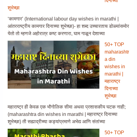
दिनाच्या
शुभेच्छा
‘कामगार’ (International labour day wishes in marathi |
आंतरराष्ट्रीय कामगार दिनाच्या शुभेच्छा)- हा शब्द उच्चारताच डोळ्यांसमोर
येतो तो म्हणजे अहोरात्र कष्ट करणारा, घाम गाळून देशाच्या
50+ TOP
maharashtr
a din
wishes in
marathi |
महाराष्ट्र
दिनाच्या
शुभेच्छा
महाराष्ट्र ही केवळ एक भौगोलिक सीमा अथवा प्रशासकीय घटक नाही;
(maharashtra din wishes in marathi | महाराष्ट्र दिनाच्या
शुभेच्छा) ती सह्याद्रीच्या कड्यांप्रमाणे अभेद्य आणि संतांच्या
50+ TOP