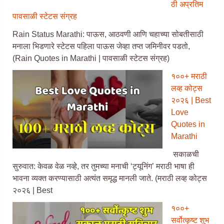
ठी अप्रतिम
पावसाळी स्टेटस संग्रह
Rain Status Marathi: पाऊस, आठवणी आणि चहाच्या सोबतीसाठी
मनाला भिडणारे स्टेटस पहिला पाऊस जेव्हा तप्त जमिनीवर पडतो,
(Rain Quotes in Marathi | पावसाळी स्टेटस संग्रह)
१००+ मराठी
लव्ह कोट्स
२०२६ | Best
Love
Quotes in
Marathi
सकाळची
सुरुवात: केवळ वेळ नव्हे, तर तुमच्या मनाची ‘ट्यूनिंग’ मराठी भाषा ही
भावना व्यक्त करण्यासाठी अत्यंत समृद्ध मानली जाते. (मराठी लव्ह कोट्स
२०२६ | Best
१००+
सर्वोत्कृष्ट शुभ