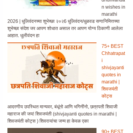
n wishes in
marathi
2026 | धुलिवंदनच्या शुभेच्छा २०२6 धुलिवंदन/धुळवड सणानिमित्तच्या
शुभेच्छा संदेश जर आपण शोधात असाल तर आपण योग्य ठिकाणी आलेला
आहात. धुलीवंदन हा
75+ BEST
Chhatrapat
i
shivjayanti
quotes in
marathi |
शिवजयंती
कोट्स
आदरणीय उपस्थित मान्यवर, बंधूंनो आणि भगिनींनो, छत्रपती शिवाजी
महाराज की जय! शिवजयंती (shivjayanti quotes in marathi |
शिवजयंती कोट्स ) शिवरायांचा जन्म हा केवळ एका
90+ BEST