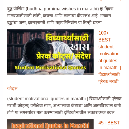
बुद्ध पौर्णिमा (budhha purnima wishes in marathi) हा दिवस
मानवजातीसाठी शांती, करुणा आणि ज्ञानाचा दीपस्तंभ आहे. भगवान
बुद्धांचा जन्म, ज्ञानप्राप्ती आणि महापरिनिर्वाण या तिन्ही घटना
100+
BEST
student
motivation
al quotes
in marathi |
विद्यार्थ्यासाठी
प्रेरक मराठी
कोट्स
(student motivational quotes in marathi | विद्यार्थ्यासाठी प्रेरक
मराठी कोट्स) परीक्षेचा ताण, अभ्यासाचा कंटाळा आणि आत्मविश्वास कमी
होणे या समस्यांवर मात करण्यासाठी दृष्टिकोनातील सकारात्मक बदल
45+ BEST