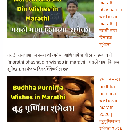
marathi
bhasha din
wishes in
marathi |
मराठी भाषा
दिनाच्या
शुभेच्छा
मराठी राजभाषा: आपल्या अस्मितेचा आणि भाषेचा गौरव सोहळा १ मे
(marathi bhasha din wishes in marathi | मराठी भाषा दिनाच्या
शुभेच्छा), हा केवळ दिनदर्शिकेवरील एक
75+ BEST
budhha
purnima
wishes in
marathi
2026 |
बुद्धपूर्णिमाच्या
शुभेच्छा २०२६