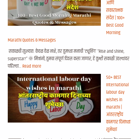
आणि
सकारात्मक
संदेश | 100+
Best Good
Morning
Marathi Quotes & Messages
सकाळची सुरुवात: केवळ वेळ नव्हे, तर तुमच्या मनाची ‘ट्यूनिंग’ “Rise and shine,
superstar!” 🌞 मित्रांनो, तुमचा संपूर्ण दिवस कसा जाणार, हे तुम्ही सकाळी उठल्यावर
पहिल्या…
Read more
50+ BEST
International
labour day
wishes in
marathi |
आंतरराष्ट्रीय
कामगार दिनाच्या
शुभेच्छा