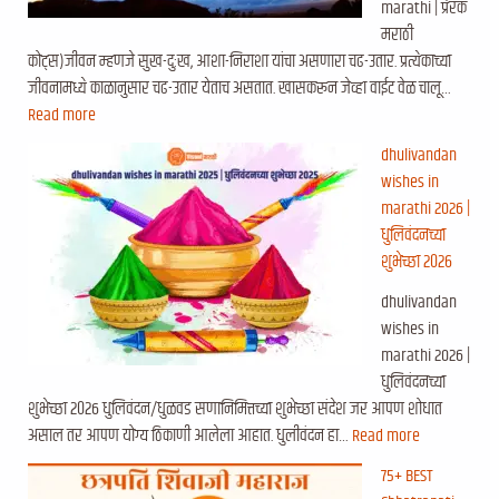
marathi | प्रेरक
मराठी
कोट्स)जीवन म्हणजे सुख-दुःख, आशा-निराशा यांचा असणारा चढ-उतार. प्रत्येकाच्या
जीवनामध्ये काळानुसार चढ-उतार येताच असतात. खासकरून जेव्हा वाईट वेळ चालू…
Read more
dhulivandan
wishes in
marathi 2026 |
धुलिवंदनच्या
शुभेच्छा २०२६
dhulivandan
wishes in
marathi 2026 |
धुलिवंदनच्या
शुभेच्छा २०२6 धुलिवंदन/धुळवड सणानिमित्तच्या शुभेच्छा संदेश जर आपण शोधात
असाल तर आपण योग्य ठिकाणी आलेला आहात. धुलीवंदन हा…
Read more
75+ BEST