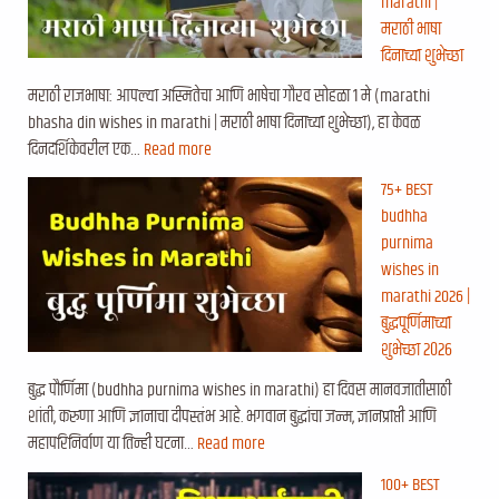
marathi |
मराठी भाषा
दिनाच्या शुभेच्छा
मराठी राजभाषा: आपल्या अस्मितेचा आणि भाषेचा गौरव सोहळा १ मे (marathi
bhasha din wishes in marathi | मराठी भाषा दिनाच्या शुभेच्छा), हा केवळ
दिनदर्शिकेवरील एक…
Read more
75+ BEST
budhha
purnima
wishes in
marathi 2026 |
बुद्धपूर्णिमाच्या
शुभेच्छा २०२६
बुद्ध पौर्णिमा (budhha purnima wishes in marathi) हा दिवस मानवजातीसाठी
शांती, करुणा आणि ज्ञानाचा दीपस्तंभ आहे. भगवान बुद्धांचा जन्म, ज्ञानप्राप्ती आणि
महापरिनिर्वाण या तिन्ही घटना…
Read more
100+ BEST