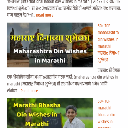
‘कामगार’ (International labour day wishes in marathi | आंतरराष्ट्रीय कामगार
दिनाच्या शुभेच्छा)- हा शब्द उच्चारताच डोळ्यांसमोर येतो तो म्हणजे अहोरात्र कष्ट करणारा,
घाम गाळून देशाच्या…
Read more
50+ TOP
maharashtra
din wishes in
marathi |
महाराष्ट्र दिनाच्या
शुभेच्छा
महाराष्ट्र ही केवळ
एक भौगोलिक सीमा अथवा प्रशासकीय घटक नाही; (maharashtra din wishes in
marathi | महाराष्ट्र दिनाच्या शुभेच्छा) ती सह्याद्रीच्या कड्यांप्रमाणे अभेद्य आणि
संतांच्या…
Read more
50+ TOP
marathi
bhasha din
wishes in