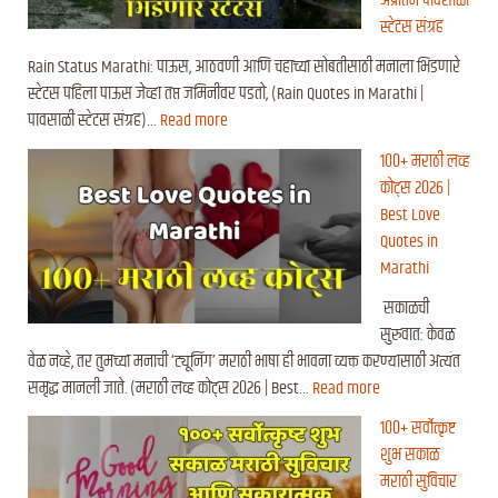
अप्रतिम पावसाळी
स्टेटस संग्रह
Rain Status Marathi: पाऊस, आठवणी आणि चहाच्या सोबतीसाठी मनाला भिडणारे
स्टेटस पहिला पाऊस जेव्हा तप्त जमिनीवर पडतो, (Rain Quotes in Marathi |
पावसाळी स्टेटस संग्रह)…
Read more
१००+ मराठी लव्ह
कोट्स २०२६ |
Best Love
Quotes in
Marathi
सकाळची
सुरुवात: केवळ
वेळ नव्हे, तर तुमच्या मनाची ‘ट्यूनिंग’ मराठी भाषा ही भावना व्यक्त करण्यासाठी अत्यंत
समृद्ध मानली जाते. (मराठी लव्ह कोट्स २०२६ | Best…
Read more
१००+ सर्वोत्कृष्ट
शुभ सकाळ
मराठी सुविचार