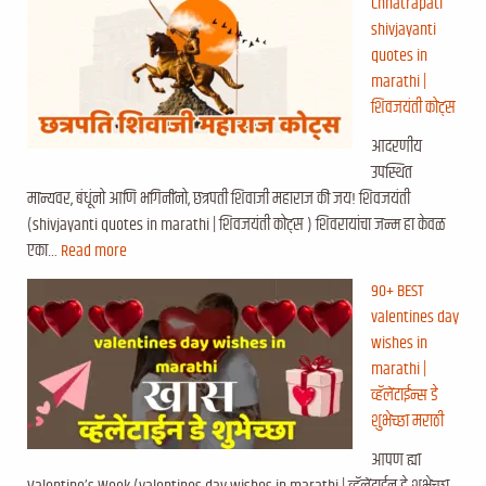
Chhatrapati
shivjayanti
quotes in
marathi |
शिवजयंती कोट्स
आदरणीय
उपस्थित
मान्यवर, बंधूंनो आणि भगिनींनो, छत्रपती शिवाजी महाराज की जय! शिवजयंती
(shivjayanti quotes in marathi | शिवजयंती कोट्स ) शिवरायांचा जन्म हा केवळ
एका…
Read more
90+ BEST
valentines day
wishes in
marathi |
व्हॅलेंटाईन्स डे
शुभेच्छा मराठी
आपण ह्या