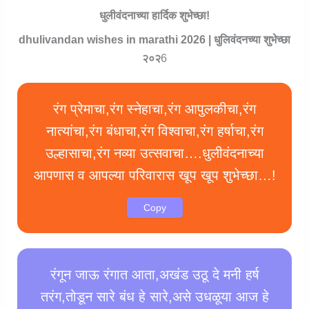
धुलीवंदनाच्या हार्दिक शुभेच्छा!
dhulivandan wishes in marathi 2026 | धुलिवंदनच्या शुभेच्छा
२०२
6
रंग प्रेमाचा,रंग स्नेहाचा,रंग आपुलकीचा,रंग
नात्यांचा,रंग बंधाचा,रंग विश्वाचा,रंग हर्षाचा,रंग
उल्हासाचा,रंग नव्या उत्सवाचा….धुलीवंदनाच्या
आपणास व आपल्या परिवारास खूप खूप शुभेच्छा…!
Copy
रंगून जाऊ रंगात आता,अखंड उठू दे मनी हर्ष
तरंग,तोडून सारे बंध हे सारे,असे उधळूया आज हे