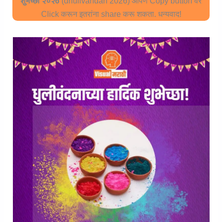
शुभेच्छा २०२6
(dhulivandan 2026) आपण Copy button वर
Click करून इतरांना share करू शकता. धन्यवाद!