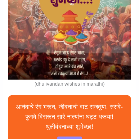
(dhulivandan wishes in marathi)
आनंदाचे रंग भरून, जीवनाची वाट सजवूया, रुसवे-
फुगवे विसरून सारे नात्यांना घट्ट धरूया!
धुलीवंदनाच्या शुभेच्छा!