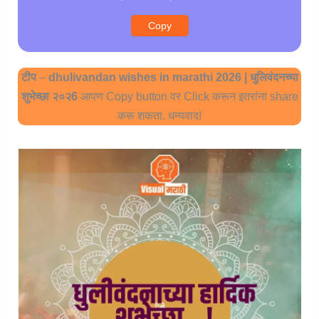
Copy
टीप
–
dhulivandan wishes in marathi 2026 | धुलिवंदनच्या
शुभेच्छा २०२6
आपण Copy button वर Click करून इतरांना share
करू शकता. धन्यवाद!