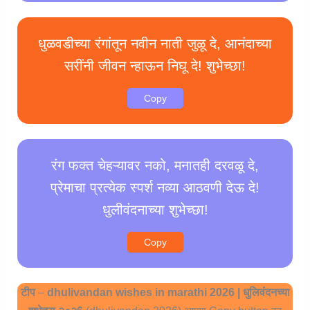
धुळवडीच्या रंगांतून नवीन नाती जुळू दे, आनंदाच्या
सरींनी जीवन न्हाऊन निघू दे! शुभेच्छा!
Copy
रंग फक्त चेहऱ्यावर नको, मनातही दरवळू दे,
प्रेमाचा प्रत्येक स्पर्श नव्या आठवणी देऊ दे!
धुलीवंदनाच्या शुभेच्छा!
Copy
टीप
–
dhulivandan wishes in marathi 2026 | धुलिवंदनच्या