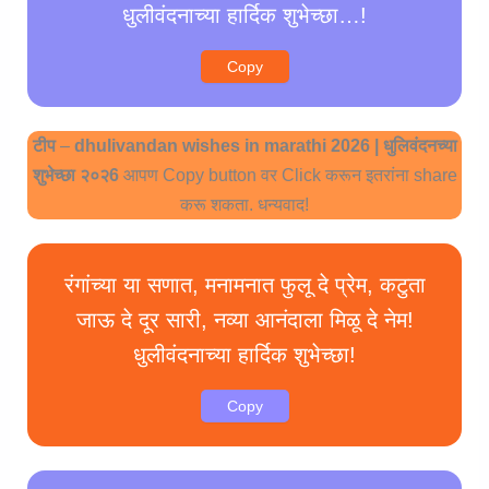
धुलीवंदनाच्या हार्दिक शुभेच्छा…!
Copy
टीप
–
dhulivandan wishes in marathi 2026 | धुलिवंदनच्या
शुभेच्छा २०२6
आपण Copy button वर Click करून इतरांना share
करू शकता. धन्यवाद!
रंगांच्या या सणात, मनामनात फुलू दे प्रेम, कटुता
जाऊ दे दूर सारी, नव्या आनंदाला मिळू दे नेम!
धुलीवंदनाच्या हार्दिक शुभेच्छा!
Copy