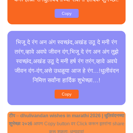
Copy
भिजू दे रंग अन अंग स्वच्छंद,अखंड उठू दे मनी रंग
तरंग,व्हावे अवघे जीवन दंग,भिजू दे रंग अन अंग तुझे
स्वच्छंद,अखंड उठू दे मनी हर्ष रंग तरंग,व्हावे अवघे
जीवन दंग-दंग,असे उधळूया आज हे रंग…!धुलीवंदन
निमित्त सर्वांना हार्दिक शुभेच्छा…!
Copy
टीप
–
dhulivandan wishes in marathi 2026 | धुलिवंदनच्या
शुभेच्छा २०२6
आपण Copy button वर Click करून इतरांना share
करू शकता. धन्यवाद!