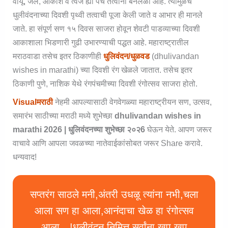
वायू, जल, आकाश व त्वज ह्या पंच तत्वांनी बनलेळी आहे. त्यामुळेच
धुलीवंदनाच्या दिवशी पृथ्वी तत्वाची पूजा केली जाते व आभार ही मानले
जाते. हा संपूर्ण सण १५ दिवस साजरा होवून शेवटी पाडव्याच्या दिवशी
आकाशाला भिडणारी गुढी उभारण्याची पद्धत आहे. महाराष्ट्रातील
मराठवाडा तसेच इतर ठिकाणीही
धुलिवंदन/धुळवड
(dhulivandan
wishes in marathi) च्या दिवशी रंग खेळले जातात. तसेच इतर
ठिकाणी पुणे, नाशिक येथे रंगपंचमीच्या दिवशी रंगोत्सव साजरा होतो.
Visualमराठी
नेहमी आपल्यासाठी वेगवेगळ्या महाराष्ट्रीयन सण, उत्सव,
समारंभ साठीच्या मराठी मध्ये शुभेच्छा
dhulivandan wishes in
marathi 2026 | धुलिवंदनच्या शुभेच्छा २०२6
घेऊन येते. आपण जरूर
वाचावे आणि आपला जवळच्या नातेवाईकांसोबत जरूर Share करावे.
धन्यवाद!
सप्तरंग साठले मनी,अंतरी उधळू त्यांना नभी,चला
आला सण हा आला,आनंदाचा खेळ हा रंगोत्सव
आला…!धुलीवंदन निमित्त सर्वांना खूप खूप