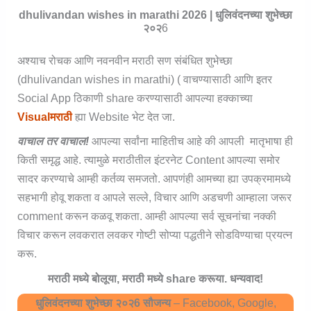
dhulivandan wishes in marathi 2026 | धुलिवंदनच्या शुभेच्छा
२०२
6
अश्याच रोचक आणि नवनवीन मराठी सण संबंधित शुभेच्छा
(dhulivandan wishes in marathi) ( वाचण्यासाठी आणि इतर
Social App ठिकाणी share करण्यासाठी आपल्या हक्काच्या
Visualमराठी
ह्या Website भेट देत जा.
वाचाल तर वाचाल!
आपल्या सर्वांना माहितीच आहे की आपली मातृभाषा ही
किती समृद्ध आहे. त्यामुळे मराठीतील इंटरनेट Content आपल्या समोर
सादर करण्याचे आम्ही कर्तव्य समजतो. आपणंही आमच्या ह्या उपक्रमामध्ये
सहभागी होवू शकता व आपले सल्ले, विचार आणि अडचणी आम्हाला जरूर
comment करून कळवू शकता. आम्ही आपल्या सर्व सूचनांचा नक्की
विचार करून लवकरात लवकर गोष्टी सोप्या पद्धतीने सोडविण्याचा प्रयत्न
करू.
मराठी मध्ये बोलूया, मराठी मध्ये share करूया. धन्यवाद!
धुलिवंदनच्या शुभेच्छा २०२6 सौजन्य
– Facebook, Google,