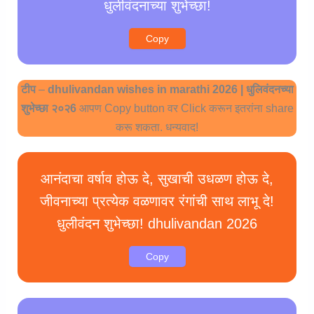
धुलीवंदनाच्या शुभेच्छा!
Copy
टीप
–
dhulivandan wishes in marathi 2026 | धुलिवंदनच्या
शुभेच्छा २०२6
आपण Copy button वर Click करून इतरांना share
करू शकता. धन्यवाद!
आनंदाचा वर्षाव होऊ दे, सुखाची उधळण होऊ दे,
जीवनाच्या प्रत्येक वळणावर रंगांची साथ लाभू दे!
धुलीवंदन शुभेच्छा! dhulivandan 2026
Copy