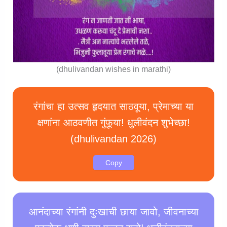
(dhulivandan wishes in marathi)
रंगांचा हा उत्सव हृदयात साठवूया, प्रेमाच्या या
क्षणांना आठवणीत गुंफूया! धुलीवंदन शुभेच्छा!
(dhulivandan 2026)
Copy
आनंदाच्या रंगांनी दुःखाची छाया जावो, जीवनाच्या