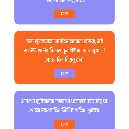
दिनाच्या हार्दिक शुभेच्छा.
Copy
चला सुराज्याच्या मार्गावर वाटचाल करूया, नवे
संकल्प, शाश्वत विकासातून श्रेष्ठ भारत घडवूया….!
स्वातंत्र दिन चिरायू होवो.
Copy
आपल्या सुविचारांचा फडकत्या ध्वजासह उदय होवू द्या.
७९ व्या स्वातंत्र दिनानिमित्त हार्दिक शुभेच्छा!
Copy