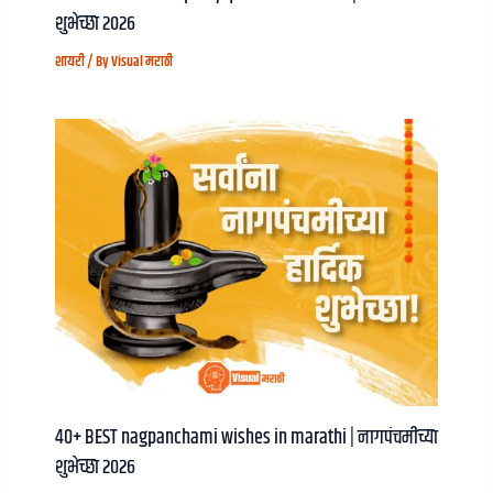
शुभेच्छा २०२६
शायरी
/ By
Visual मराठी
40+ BEST nagpanchami wishes in marathi | नागपंचमीच्या
शुभेच्छा २०२६