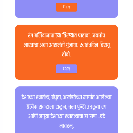
Copy
रंग बलिदानाचा त्या तिरंग्यात पाहावा. जयघोष
भारताचा असा आसमंती गुंजावा. स्वातंत्रदिन चिरायू
होवो.
Copy
देशाच्या स्वातंत्र्य, बंधुता, अखंडतेच्या मार्गात आलेल्या
प्रत्येक संकटाला टाळून, चला पुन्हा उधळूया रंग
आणि जगूया देशाच्या स्वातंत्र्याचा हा सण…वंदे
मातरम्.