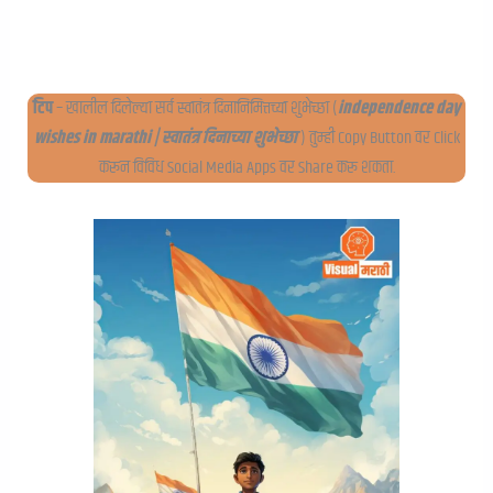
टिप
– खालील दिलेल्या सर्व स्वातंत्र दिनानिमित्तच्या शुभेच्छा (
independence day
wishes in marathi | स्वातंत्र दिनाच्या शुभेच्छा
) तुम्ही Copy Button वर Click
करून विविध Social Media Apps वर Share करू शकता.