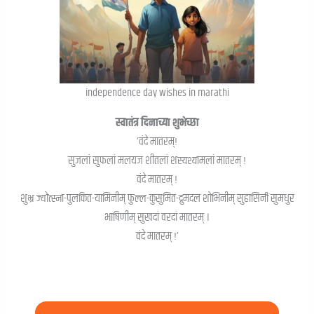
independence day wishes in marathi
स्वातंत्र दिनाच्या शुभेच्छा
‘वंदे मातरम्!
सुजलां सुफलां मलयज शीतलां शस्यश्यामलां मातरम् !
वंदे मातरम् !
शुभ्र ज्योत्स्ना-पुलकित-यामिनीम् फुल्ल-कुसुमित-द्रुमदल शोभिनीम् सुहासिनीं सुमधुर
भाषिणीम् सुखदां वरदां मातरम् ।
वंदे मातरम् !’