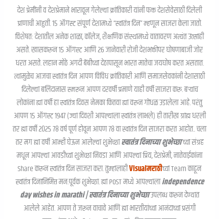
देश प्रेमींनी व देशप्रेमाने भारावून गेलेल्या क्रांतिकारी यांनी फक्त देशसेवेसाठी दिलेली
प्राणाची आहुती. १५ ऑगस्ट संपूर्ण देशामध्ये “स्वातंत्र दिन” म्हणून साजरा केला जातो.
विशेषतः देशातील अनेक शाळा, कॉलेज, शैक्षणिक संस्थामध्ये वातावरण अत्यंत उत्साही
असते. खासकरून १५ ऑगस्ट आणि २६ जानेवारी रोजी देशभक्तीपर घोषणाबाजी जोर
धरत असते. लहान मोठे अगदी बेंबीच्या देठापासून भारत मातेचा जयघोष करत असतात.
त्यामुळेच आजचा स्वातंत्र दिन आपण विविध क्रांतिकारी आणि समाजसेवकांनी देशासाठी
दिलेल्या बलिदानास स्मरून आपण दरवर्षी प्रमाणे याही वर्षी साजरा करू. बऱ्याच
लोकांना ह्या वर्षी हा स्वातंत्र दिवस नेमका कितवा ह्या वरून गोंधळ उडालेला आहे. परंतु
आपण १५ ऑगस्ट १९४७ (ज्या दिवशी आपल्याला स्वातंत्र लाभले) ही तारीख ग्राह्य धरली
तर ह्या वर्षी २०२५ ७८ वर्ष पूर्ण होवून आपण ७८ वा स्वातंत्र दिन साजरा करत आहोत.. चला
तर मग ह्या वर्षी आम्ही घेऊन आलेल्या शुभेच्छा
स्वातंत्र दिनाच्या शुभेच्छा
च्या संग्रह
मधून आपल्या आवडीच्या शुभेच्छा निवडा आणि आपल्या प्रिय, देशप्रेमी, नातेवाईकांना
Share करून स्वातंत्र दिन साजरा करा. तुम्हालाही
Visualमराठी
च्या Team काढून
स्वातंत्र दिनानिमित्त मनःपूर्वक शुभेच्छा. ह्या POST मध्ये आपल्याला
independence
day wishes in marathi | स्वातंत्र दिनाच्या शुभेच्छा
उपलब्ध करून देण्यात
आलेले आहेत. आपण ते जरून वाचावे आणि ह्या भारतीयांच्या आनंदाच्या प्रसंगी