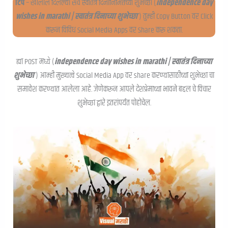
टिप
– खालील दिलेल्या सर्व स्वातंत्र दिनानिमित्तच्या शुभेच्छा (
independence day
wishes in marathi | स्वातंत्र दिनाच्या शुभेच्छा
) तुम्ही Copy Button वर Click
करून विविध Social Media Apps वर Share करू शकता.
ह्या POST मध्ये (
independence day wishes in marathi | स्वातंत्र दिनाच्या
शुभेच्छा
) आम्ही मुख्यत्वे Social Media App वर share करण्यासाठीच्या शुभेच्छा चा
समावेश करण्यात आलेला आहे. जेणेकरून आपले देशप्रेमाच्या भावने बद्दल चे विचार
शुभेच्छा द्वारे इतरांपर्यंत पोहोचेल.