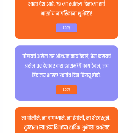
भारत देश आहे. ७९ व्या स्वांतत्र्य दिनाच्या सर्व
भारतीय नागरिकांना शुभेच्छा!
Copy
पोहायचं असेल तर ओढ्यात काय ठेवलं, प्रेम करायचं
असेल तर देशावर करा इतरांमध्ये काय ठेवलं, जय
हिंद जय भारत! स्वातंत्र दिन चिरायू होवो.
Copy
ना बोलीने, ना वागण्याने, ना रंगांनी, ना भेटवस्तूने..
तुम्हाला स्वातंत्र्य दिनाच्या हार्दिक शुभेच्छा डायरेक्ट