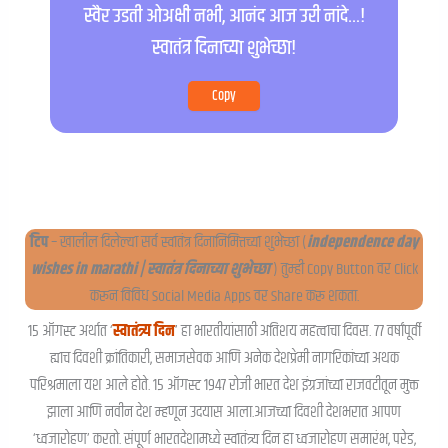
स्वैर उडती ओअक्षी नभी, आनंद आज उरी नांदे…!
स्वातंत्र दिनाच्या शुभेच्छा!
Copy
टिप
– खालील दिलेल्या सर्व स्वातंत्र दिनानिमित्तच्या शुभेच्छा (
independence day
wishes in marathi | स्वातंत्र दिनाच्या शुभेच्छा
) तुम्ही Copy Button वर Click
करून विविध Social Media Apps वर Share करू शकता.
१५ ऑगस्ट अर्थात ‘
स्वातंत्र्य दिन
’ हा भारतीयांसाठी अतिशय महत्वाचा दिवस. ७७ वर्षांपूर्वी
ह्याच दिवशी क्रांतिकारी, समाजसेवक आणि अनेक देशप्रेमी नागरिकांच्या अथक
परिश्रमाला यश आले होते. १५ ऑगस्ट १९४७ रोजी भारत देश इंग्रजांच्या राजवटीतून मुक्त
झाला आणि नवीन देश म्हणून उदयास आला.आजच्या दिवशी देशभरात आपण
‘ध्वजारोहण’ करतो. संपूर्ण भारतदेशामध्ये स्वातंत्र्य दिन हा ध्वजारोहण समारंभ, परेड,