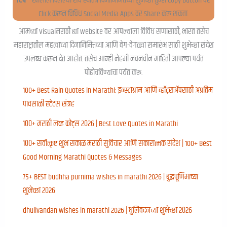
टिप
– खालील दिलेल्या सर्व स्वातंत्र दिनानिमित्तच्या शुभेच्छा तुम्ही Copy Button वर
Click करून विविध Social Media Apps वर Share करू शकता.
आमच्या Visualमराठी ह्या website वर आपल्याला विविध सणासाठी, भारत तसेच
महाराष्ट्रातील महत्वाच्या दिनानिमित्तच्या आणि वेग-वेगळ्या समारंभ साठी शुभेच्छा संदेश
उपलब्ध करून देत आहोत. तसेच आम्ही नेहमी नवनवीन माहिती आपल्या पर्यंत
पोहोचविण्याचा पर्यंत करू.
100+ Best Rain Quotes in Marathi: इन्स्टाग्राम आणि व्हॉट्सॲपसाठी अप्रतिम
पावसाळी स्टेटस संग्रह
१००+ मराठी लव्ह कोट्स २०२६ | Best Love Quotes in Marathi
१००+ सर्वोत्कृष्ट शुभ सकाळ मराठी सुविचार आणि सकारात्मक संदेश | 100+ Best
Good Morning Marathi Quotes & Messages
75+ BEST budhha purnima wishes in marathi 2026 | बुद्धपूर्णिमाच्या
शुभेच्छा २०२६
dhulivandan wishes in marathi 2026 | धुलिवंदनच्या शुभेच्छा २०२६