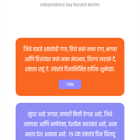
Independence Day Marathi Wishes
जिथे वाहते शांततेची गंगा, तिथे करू नका दंगा, भगवा
आणि हिरव्यात करू नका भेदभाव, तिरंगा लहारू दे,
शांतता राहू दे. स्वातंत्र दिनानिमित्त हार्दिक शुभेच्छा.
Copy
सुंदर आहे जगात, नावही किती वेगळ आहे, जिथे
जातपात आणि भाषेपेक्षा, देशप्रेम महत्वाचं आहे, असा
भारत देश आमचा आहे. ७९ व्या स्वातंत्र दिन चिरायू