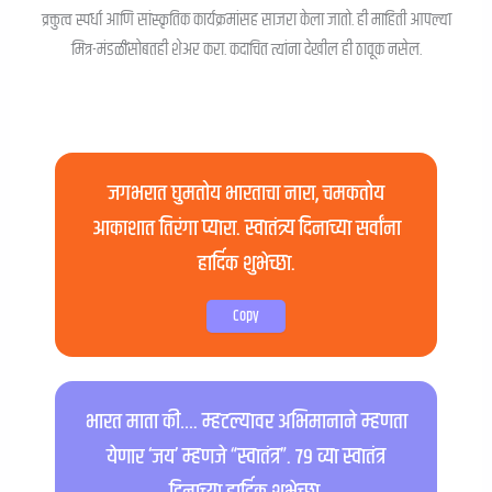
व्रक्तुत्व स्पर्धा आणि सांस्कृतिक कार्यक्रमांसह साजरा केला जातो. ही माहिती आपल्या
मित्र-मंडळींसोबतही शेअर करा. कदाचित त्यांना देखील ही ठावूक नसेल.
जगभरात घुमतोय भारताचा नारा, चमकतोय
आकाशात तिरंगा प्यारा. स्वातंत्र्य दिनाच्या सर्वांना
हार्दिक शुभेच्छा.
Copy
भारत माता की…. म्हटल्यावर अभिमानाने म्हणता
येणार ‘जय’ म्हणजे “स्वातंत्र”. ७९ व्या स्वातंत्र