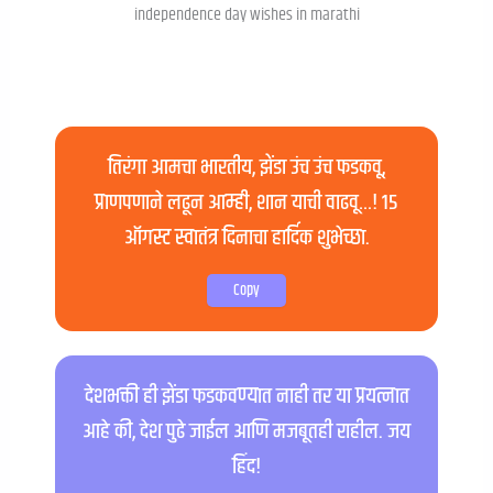
independence day wishes in marathi
तिरंगा आमचा भारतीय, झेंडा उंच उंच फडकवू,
प्राणपणाने लढून आम्ही, शान याची वाढवू…! १५
ऑगस्ट स्वातंत्र दिनाचा हार्दिक शुभेच्छा.
Copy
देशभक्ती ही झेंडा फडकवण्यात नाही तर या प्रयत्नात
आहे की, देश पुढे जाईल आणि मजबूतही राहील. जय
हिंद!