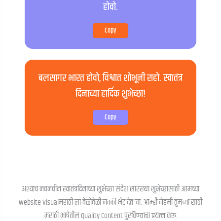
होवो.
Copy
बलसागर भारत होवो, विश्वात शोभूनी राहो. स्वातंत्र
दिनाच्या हार्दिक शुभेच्छा!
Copy
अश्याच नवनवीन स्वातंत्रदिनाच्या शुभेच्छा संदेश सारख्या शुभेच्छासाठी आमच्या
website Visualमराठी ला वेळोवेळी नक्की भेट देत जा. आम्ही नेहमी तुमच्या साठी
मराठी भाषेतील Quality Content पुरविण्याचा प्रयत्न करू.