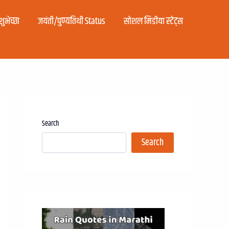
ुभेच्छा
जयंती/पुण्यतिथी Status
सोशल मिडीया स्टेट्स
Search
Search