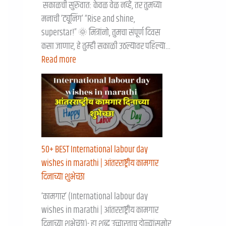
सकाळची सुरुवात: केवळ वेळ नव्हे, तर तुमच्या
मनाची ‘ट्यूनिंग’ “Rise and shine,
superstar!” 🌞 मित्रांनो, तुमचा संपूर्ण दिवस
कसा जाणार, हे तुम्ही सकाळी उठल्यावर पहिल्या…
Read more
50+ BEST International labour day
wishes in marathi | आंतरराष्ट्रीय कामगार
दिनाच्या शुभेच्छा
‘कामगार’ (International labour day
wishes in marathi | आंतरराष्ट्रीय कामगार
दिनाच्या शुभेच्छा)- हा शब्द उच्चारताच डोळ्यांसमोर