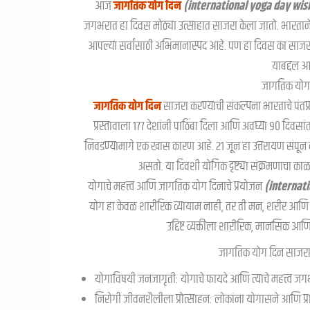
आज
जागतिक योग दिन
(international yoga day wishes 
जगभरात हा दिवस मोठ्या उत्साहात साजरा केला जातो. भारताने प
आपल्या सर्वांसाठी अभिमानास्पद आहे. पण हा दिवस का साजरा
याबद्दल 
जागतिक योग 
जागतिक योग दिन
साजरा करण्याची संकल्पना भारताचे पंतप्रधान
प्रस्तावाला १७७ देशांनी पाठिंबा दिला आणि अवघ्या ९० दिव
निवडण्यामागे एक खास कारण आहे. २१ जून हा उत्तरायण संपून द
असतो. या दिवशी योगिक दृष्ट्या संक्रमणाचा क
योगाचे महत्त्व आणि जागतिक योग दिनाचे प्रयोजन
(internatio
योग हा केवळ शारीरिक व्यायाम नाही, तर ती मन, शरीर आणि 
उद्दिष्ट व्यक्तीला शारीरिक, मानसिक 
जागतिक योग दिन साजरा करण
योगाविषयी जनजागृती: योगाचे फायदे आणि त्याचे महत्त्व जग
निरोगी जीवनशैलीला प्रोत्साहन: लोकांना योगासने आणि प्र