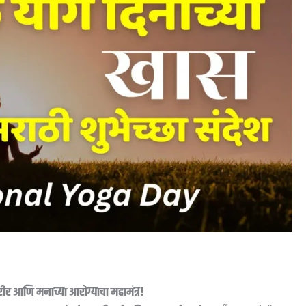
र आणि मनाच्या आरोग्याचा महामंत्र!