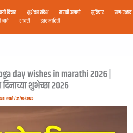
ादायी विचार
शुभेच्छा संदेश
मराठी उखाणे
सुविचार
सण-उत्सव श
ी नावे
शायरी
इतर माहिती
oga day wishes in marathi 2026 |
ोग दिनाच्या शुभेच्छा २०२६
sual मराठी
/
21/06/2025