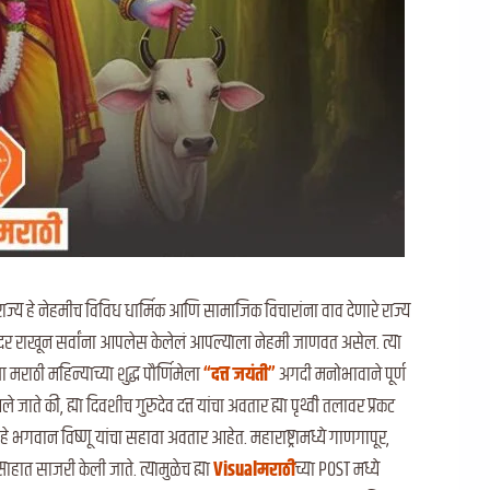
 राज्य हे नेहमीच विविध धार्मिक आणि सामाजिक विचारांना वाव देणारे राज्य
ीच आदर राखून सर्वांना आपलेस केलेलं आपल्याला नेहमी जाणवत असेल. त्या
या मराठी महिन्याच्या शुद्ध पौर्णिमेला
“दत्त जयंती”
अगदी मनोभावाने पूर्ण
ाते की, ह्या दिवशीच गुरुदेव दत्त यांचा अवतार ह्या पृथ्वी तलावर प्रकट
त हे भगवान विष्णू यांचा सहावा अवतार आहेत. महाराष्ट्रामध्ये गाणगापूर,
्साहात साजरी केली जाते. त्यामुळेच ह्या
Visualमराठी
च्या POST मध्ये