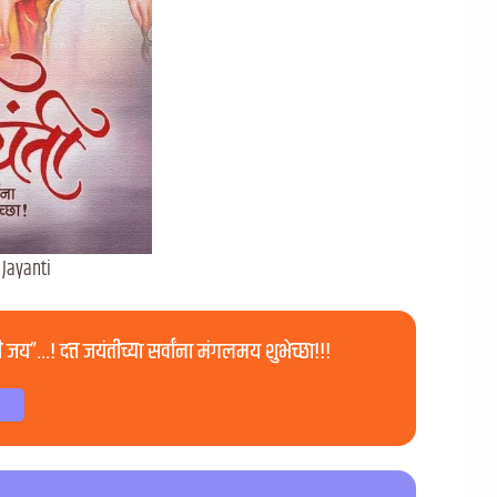
 Jayanti
ी जय”…! दत्त जयंतीच्या सर्वांना मंगलमय शुभेच्छा!!!