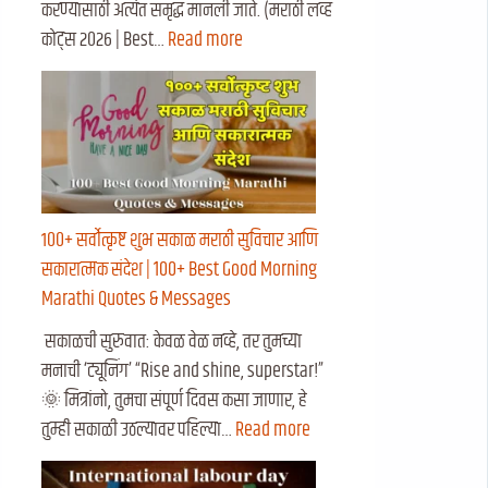
करण्यासाठी अत्यंत समृद्ध मानली जाते. (मराठी लव्ह
कोट्स २०२६ | Best…
Read more
१००+ सर्वोत्कृष्ट शुभ सकाळ मराठी सुविचार आणि
सकारात्मक संदेश | 100+ Best Good Morning
Marathi Quotes & Messages
सकाळची सुरुवात: केवळ वेळ नव्हे, तर तुमच्या
मनाची ‘ट्यूनिंग’ “Rise and shine, superstar!”
🌞 मित्रांनो, तुमचा संपूर्ण दिवस कसा जाणार, हे
तुम्ही सकाळी उठल्यावर पहिल्या…
Read more