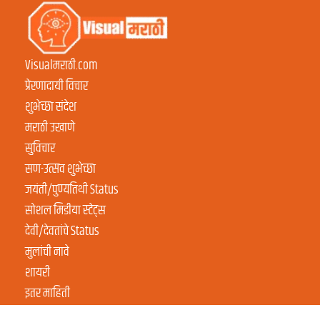
Visualमराठी.com
प्रेरणादायी विचार
शुभेच्छा संदेश
मराठी उखाणे
सुविचार
सण-उत्सव शुभेच्छा
जयंती/पुण्यतिथी Status
सोशल मिडीया स्टेट्स
देवी/देवतांचे Status
मुलांची नावे
शायरी
इतर माहिती