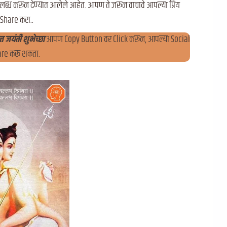
लब्ध करून देण्यात आलेले आहेत. आपण ते जरून वाचावे आपल्या प्रिय
Share करा..
त जयंती शुभेच्छा
आपण Copy Button वर Click करून, आपल्या Social
re करू शकता.