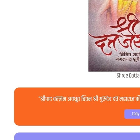
Shree Datta
“श्रीपाद वल्लभ अवधूत चिंतन श्री गुरुदेव दत्त महाराज क
Copy