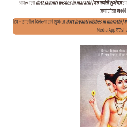
आपल्याला
datt jayanti wishes in marathi | दत्त जयंती शुभेच्छा
उप
जणांसोबत नक्की 
टिप – खालील दिलेल्या सर्व शुभेच्छा
datt jayanti wishes in marathi | दत्
Media App वर sha