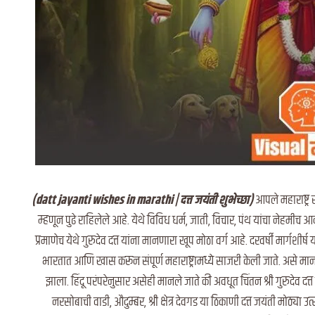
(datt jayanti wishes in marathi | दत्त जयंती शुभेच्छा)
आपले महाराष्ट्र
म्हणून पुढे राहिलेले आहे. येथे विविध धर्म, जाती, विचार, पंथ यांचा नेहम
प्रमाणेच येथे गुरुदेव दत्त यांना मानणारा खूप मोठा वर्ग आहे. दरवर्षी मार्गशीर्ष 
भारतात आणि खास करून संपूर्ण महाराष्ट्रामध्ये साजरी केली जाते. असे मानले ज
झाला. हिंदू परंपरेनुसार असेही मानले जाते की अवधूत चिंतन श्री गुरुदेव दत्
नरसोबाची वाडी, औदुम्बर, श्री क्षेत्र देवगड या ठिकाणी दत्त जयंती मोठ्या उत