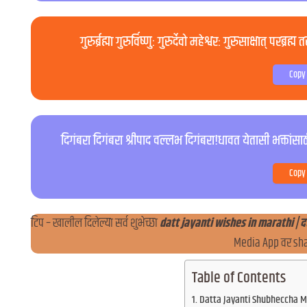
गुरुर्ब्रह्मा गुरुर्विष्णुः गुरुर्देवो महेश्वरः गुरुसाक्षात् परब्रह
Copy
दिगंबरा दिगंबरा श्रीपाद वल्लभ दिगंबरा!धावत येतासी भक्तांसाठी तूच 
Copy
टिप – खालील दिलेल्या सर्व शुभेच्छा
datt jayanti wishes in marathi | दत्
Media App वर sha
Table of Contents
Datta Jayanti Shubheccha Mara