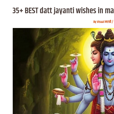
35+ BEST datt jayanti wishes in mara
By
Visual मराठी
/