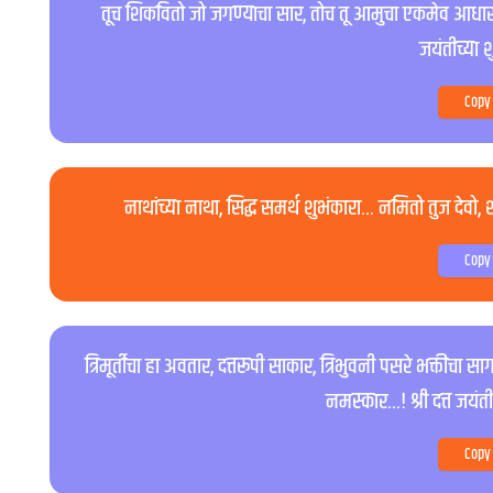
तूच शिकवितो जो जगण्याचा सार, तोच तू आमुचा एकमेव आधार,
जयंतीच्या श
Copy
नाथांच्या नाथा, सिद्ध समर्थ शुभंकारा… नमितो तुज देवो, 
Copy
त्रिमूर्तीचा हा अवतार, दत्तरूपी साकार, त्रिभुवनी पसरे भक्तीचा
नमस्कार…! श्री दत्त जयंतीच
Copy