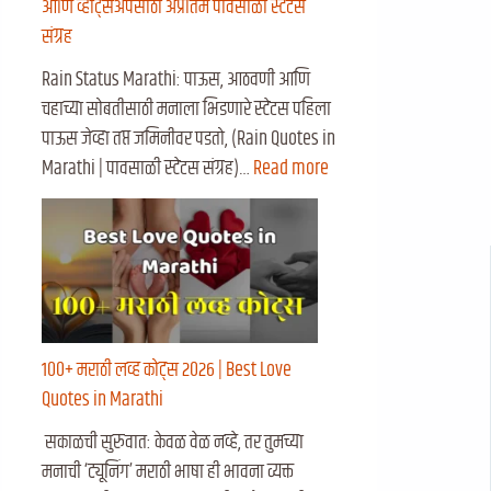
आणि व्हॉट्सॲपसाठी अप्रतिम पावसाळी स्टेटस
संग्रह
Rain Status Marathi: पाऊस, आठवणी आणि
चहाच्या सोबतीसाठी मनाला भिडणारे स्टेटस पहिला
पाऊस जेव्हा तप्त जमिनीवर पडतो, (Rain Quotes in
Marathi | पावसाळी स्टेटस संग्रह)…
Read more
१००+ मराठी लव्ह कोट्स २०२६ | Best Love
Quotes in Marathi
सकाळची सुरुवात: केवळ वेळ नव्हे, तर तुमच्या
मनाची ‘ट्यूनिंग’ मराठी भाषा ही भावना व्यक्त