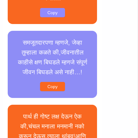
Copy
समजूतदारपणा म्हणजे, जेव्हा
तुम्हाला कळते की,जीवनातील
काहीसे क्षण बिघडले म्हणजे संपूर्ण
जीवन बिघडले असे नाही…!
Copy
पार्थ ही गोष्ट लक्ष देऊन ऐक
की,चंचल मनाला मनमानी नको
करून देऊस.त्याला थांबव!आणि