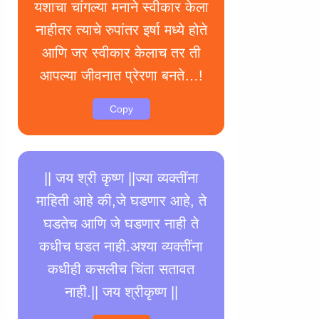
यशाचा चांगल्या मनाने स्वीकार केला
नाहीतर त्याचे रुपांतर इर्षा मध्ये होते
आणि जर स्वीकार केलाच तर ती
आपल्या जीवनात प्रेरणा बनते…!
Copy
|| जय श्री कृष्ण ||ज्या व्यक्तींना
माहिती आहे की,जे घडणार आहे, ते
घडतेच आणि जे घडणार नाही ते
कधीच घडत नाही.अश्या व्यक्तींना
कधीही कसलीच चिंता सतावत
नाही.|| जय श्रीकृष्ण ||