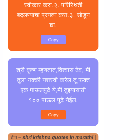
स्वीकार करा.२. परिस्थिती
बदलण्याचा प्रयत्न करा.३. सोडून
द्या.
Copy
श्री कृष्ण म्हणतात,विश्वास ठेव, मी
तुला नक्की यशस्वी करेल.तू फक्त
एक पाऊलपुढे ये,मी तुझ्यासाठी
१०० पाऊल पुढे येईल.
Copy
टीप –
shri krishna quotes in marathi |