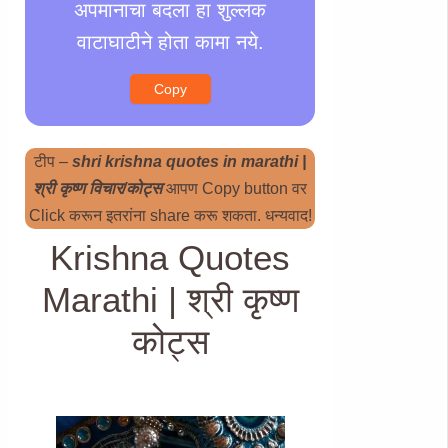
अपमानाचा बदला हा शुल्लक
वाटाघाटीने होता कामा नये.
Copy
टीप –
shri krishna quotes in marathi |
श्री कृष्ण विचार/कोट्स
आपण Copy button वर
Click करून इतरांना share करू शकता. धन्यवाद!
Krishna Quotes
Marathi | श्री कृष्ण
कोट्स