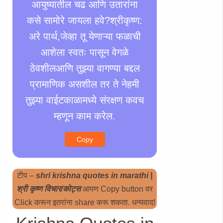
आयुष्यातील चढ आणि उतारांना
कसे सामोरे जायला हवे?श्रीकृष्ण:
अरे पार्थ,जेव्हा तू येणाऱ्या फळाची
आशेला स्वतः पासून वेगळे
ठेवशीलआणि तुझ्या वागण्या बद्दल
प्रामाणिक असशील तर ते नेहमी
तुझ्या वाईटकाळामध्ये संरक्षण कवच
म्हणून काम करेल.
Copy
टीप –
shri krishna quotes in marathi |
श्री कृष्ण विचार/कोट्स
आपण Copy button वर
Click करून इतरांना share करू शकता. धन्यवाद!