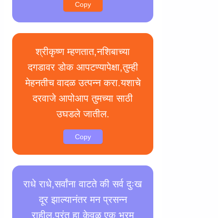
Copy
श्रीकृष्ण म्हणतात,नशिबाच्या
दगडावर डोक आपटण्यापेक्षा,तुम्ही
मेहनतीच वादळ उत्पन्न करा.यशाचे
दरवाजे आपोआप तुमच्या साठी
उघडले जातील.
Copy
राधे राधे,सर्वांना वाटते की सर्व दुःख
दूर झाल्यानंतर मन प्रसन्न
राहील,परंतु हा केवळ एक भ्रम