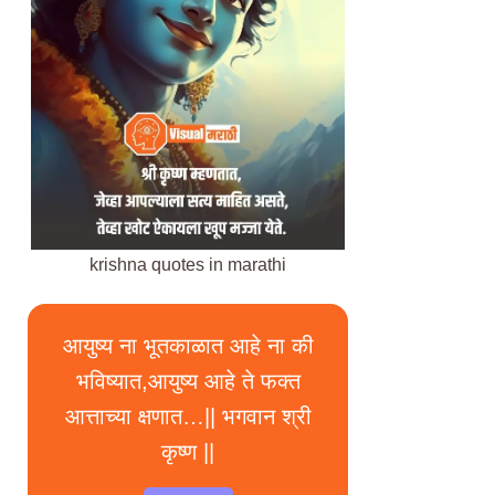
krishna quotes in marathi
आयुष्य ना भूतकाळात आहे ना की
भविष्यात,आयुष्य आहे ते फक्त
आत्ताच्या क्षणात…|| भगवान श्री
कृष्ण ||