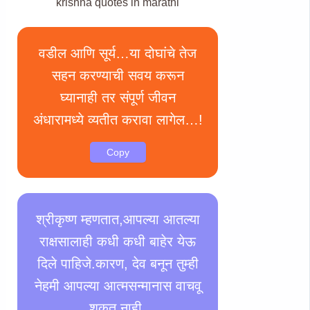
krishna quotes in marathi
वडील आणि सूर्य…या दोघांचे तेज
सहन करण्याची सवय करून
घ्यानाही तर संपूर्ण जीवन
अंधारामध्ये व्यतीत करावा लागेल…!
Copy
श्रीकृष्ण म्हणतात,आपल्या आतल्या
राक्षसालाही कधी कधी बाहेर येऊ
दिले पाहिजे.कारण, देव बनून तुम्ही
नेहमी आपल्या आत्मसन्मानास वाचवू
शकत नाही.