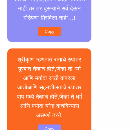
नाही,तर तर दुसऱ्याने सर्व देऊन
मोठेपणा मिरविला नाही…!
Copy
श्रीकृष्ण म्हणतात,रागाचे रुपांतर
पुण्यात तेव्हाच होते,जेव्हा तो धर्म
आणि मर्यादा साठी वापरला
जातोआणि सहनशीलताचे रुपांतर
पाप मध्ये तेव्हाच होते,जेव्हा ते धर्म
आणि मर्यादा यांना वाचविण्यास
असमर्थ ठरते.
Copy