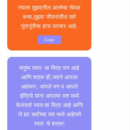
त्याला तुझ्यातील आत्मेचा सेवक
बनव,तुझ्या जीवनातील सर्व
गुंतागुंतीचा हाच उपचार आहे.
Copy
मनुष्य स्वतः चा मित्र पण आहे
आणि शत्रू ही,ज्याने आपला
अहंकार, आपले मन व आपले
इंद्रिये यांना आपल्या वश मध्ये
केलंयतो स्वतःचा मित्र आहे आणि
जे ह्या सर्वांच्या वश मध्ये आहेतते
स्वतः चे शत्रू!