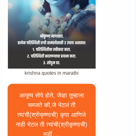
krishna quotes in marathi
आयुष्य सोपे होते, जेव्हा तुम्हाला
समजते की,जे भेटलं ती
त्यांची(श्रीकृष्णाची) कृपा आणिजे
नाही भेटल ती त्यांची(श्रीकृष्णाची)
मर्जी….