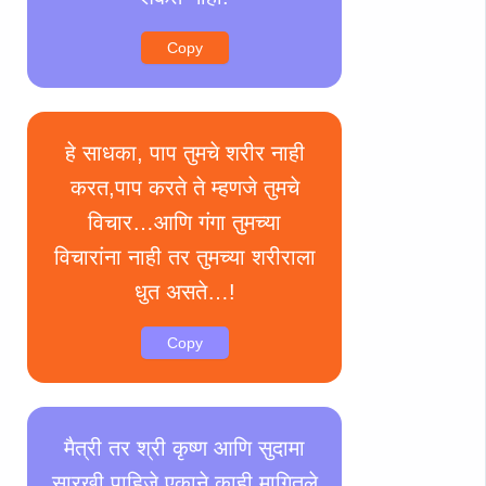
Copy
हे साधका, पाप तुमचे शरीर नाही
करत,पाप करते ते म्हणजे तुमचे
विचार…आणि गंगा तुमच्या
विचारांना नाही तर तुमच्या शरीराला
धुत असते…!
Copy
मैत्री तर श्री कृष्ण आणि सुदामा
सारखी पाहिजे,एकाने काही मागितले