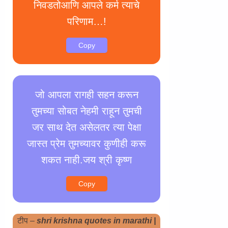
निवडतोआणि आपले कर्म त्याचे
परिणाम…!
Copy
जो आपला रागही सहन करून
तुमच्या सोबत नेहमी राहून तुमची
जर साथ देत असेलतर त्या पेक्षा
जास्त प्रेम तुमच्यावर कुणीही करू
शकत नाही.जय श्री कृष्ण
Copy
टीप –
shri krishna quotes in marathi |