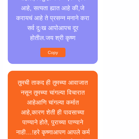
आहे, सत्यता ह्यात आहे की,जे
करायचं आहे ते प्रसन्न मनाने करा
सर्व दुःख आपोआपच दूर
होतील.जय श्री कृष्ण
Copy
तुमची ताकद ही तुमच्या आवाजात
नसून तुमच्या चांगल्या विचारात
आहेआणि चांगल्या कर्मात
आहे,कारण शेती ही पावसाच्या
पाण्याने होते, पुराच्या पाण्याने
नाही…!हरे कृष्णाआपण आपले कर्म