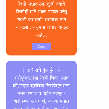
नेहमी लक्षात ठेवा,तुम्ही देवाचे
कितीही मोठे भक्त असाल,परंतु
शेवटी जर तुम्ही अधर्माचा मार्ग
निवडला तर तुमचा विनाश अटळ
आहे…
Copy
|| राधे राधे ||अर्जुन: हे
श्रीकृष्णा,मला नेहमी चिंता असते
की,माझ्या चुकीच्या निवडीमुळे मला
नंतर पश्याताप होईल म्हणून?
श्रीकृष्ण: अरे पार्थ,ज्याच्या मनात
शंका, तो तर कार्य करण्याआधीच