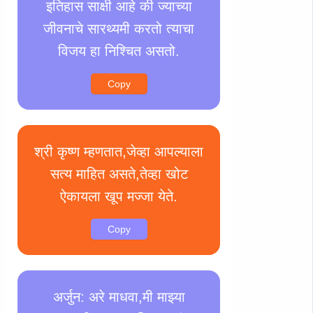
इतिहास साक्षी आहे की ज्याच्या
जीवनाचे सारथ्यमी करतो त्याचा
विजय हा निश्चित असतो.
Copy
श्री कृष्ण म्हणतात,जेव्हा आपल्याला
सत्य माहित असते,तेव्हा खोट
ऐकायला खूप मज्जा येते.
Copy
अर्जुन: अरे माधवा,मी माझ्या