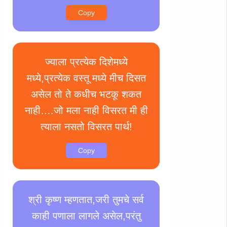
Copy
ज्याला प्रत्येक दिशेमध्ये
मध्ये,प्रत्येक वस्तू मध्ये मीच दिसत
असेल तो ते कधीच भटकू शकत
नाही….जो मला नाही विसरत मी ही
त्याला नसतो विसरत पार्थ!
Copy
श्री कृष्ण म्हणतात,जरी तुमचे सर्व
काही पणाला लागले असेल,परंतु