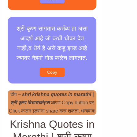
श्री कृष्ण सांगतात,कर्तव्य हा असा
आदर्श आहे जो कधी धोका देत
नाही,व धैर्य हे असे कडू झाड आहे
ज्यावर नेहमी गोड फळेच लागतात.
Copy
टीप –
shri krishna quotes in marathi |
श्री कृष्ण विचार/कोट्स
आपण Copy button वर
Click करून इतरांना share करू शकता. धन्यवाद!
Krishna Quotes in
Marathi | श्री कृष्ण