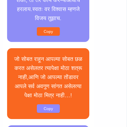
हरलाय.स्वतः वर विश्वास म्हणजे
विजय तुझाच.
Copy
जो सोबत राहून आपल्या सोबत छळ
करत असेलतर त्यापेक्षा मोठा शत्रू
नाही,आणि जो आपल्या तोंडावर
आपले सर्व अवगुण सांगत असेलत्या
पेक्षा मोठा मित्र नाही…!
Copy