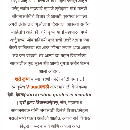
भरपूर आहे आणि बरेच लोक माहिती जाणून आहेत,
परंतु सर्वात महत्वाचे म्हणजे श्रीकृष्ण यांचे मानवी
जीवनासंबंधीचे विचार जे आजही प्रत्येक क्षणाला
अगदी तंतोतंत लागू होताना दिसतात. आपल्या सर्वांना
माहितीच आहे की, श्री कृष्ण यांनी महाभारतामध्ये
अर्जुनाच्या जीवनाविषयी प्रश्नांची उत्तरे देतांना ज्या
गोष्टी सांगितल्या त्या आज “गीता” रूपाने आज आपण
सर्व जण वाचतो. तर अश्या ह्या महान विचारांच्या
सागरातील एक सूक्ष्म थेंब आम्ही तुमचा समोर घेऊन
आलो आहोत.
श्री कृष्ण
यांच्या चरणी कोटी कोटी नमन…!
त्यामुळेच
VIsualमराठी
आपल्यासाठी वेगवेगळ्या
देवी, देवता
(shri krishna quotes in marathi
| श्री कृष्ण विचार/कोट्स)
, संत, महात्मा व
समाजसेवक यांनी जगासाठी दिलेले विचार/कोट्स
मराठी मध्ये घेऊन आलेलो आहोत. आपण सर्व विचार/
कोट्स जरूर वाचावे आणि आपला आप्त