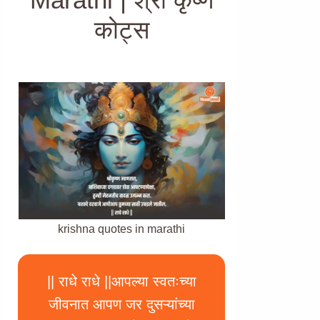
कोट्स
krishna quotes in marathi
|| राधे राधे ||आपल्या स्वतःच्या
जीवनात आपण जर दुसऱ्यांच्या