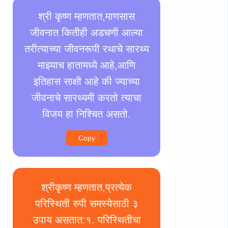
श्री कृष्ण म्हणतात,माणसास
जीवनात कितीही अडचणी आल्या
तरीत्याच्या जीवनरूपी रथाचे सारथ्य
माझ्याच हातामध्ये आहे,आणि
इतिहास साक्षी आहे की ज्याच्या
जीवनाचे सारथ्यमी करतो त्याचा
विजय हा निश्चित असतो.
Copy
श्रीकृष्ण म्हणतात,प्रत्येक
परिस्थिती रुपी समस्येसाठी ३
उपाय असतात:१. परिस्थितीचा