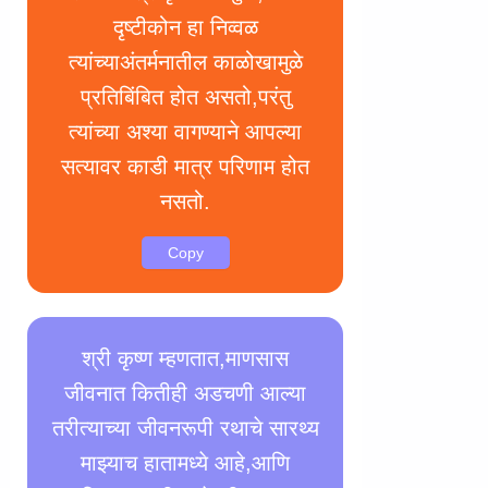
दृष्टीकोन हा निव्वळ
त्यांच्याअंतर्मनातील काळोखामुळे
प्रतिबिंबित होत असतो,परंतु
त्यांच्या अश्या वागण्याने आपल्या
सत्यावर काडी मात्र परिणाम होत
नसतो.
Copy
श्री कृष्ण म्हणतात,माणसास
जीवनात कितीही अडचणी आल्या
तरीत्याच्या जीवनरूपी रथाचे सारथ्य
माझ्याच हातामध्ये आहे,आणि