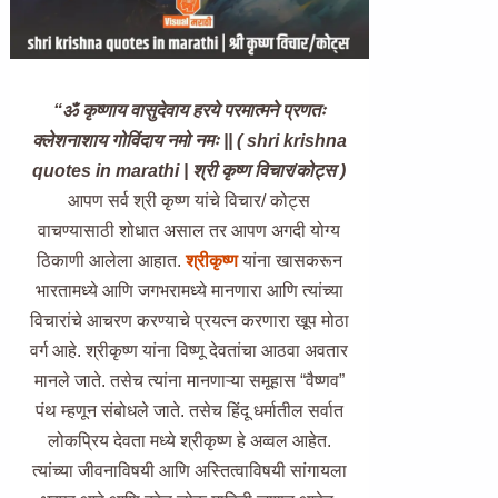
“ॐ कृष्णाय वासुदेवाय हरये परमात्मने प्रणतः
क्लेशनाशाय गोविंदाय नमो नमः || ( shri krishna
quotes in marathi | श्री कृष्ण विचार/कोट्स )
आपण सर्व श्री कृष्ण यांचे विचार/ कोट्स
वाचण्यासाठी शोधात असाल तर आपण अगदी योग्य
ठिकाणी आलेला आहात.
श्रीकृष्ण
यांना खासकरून
भारतामध्ये आणि जगभरामध्ये मानणारा आणि त्यांच्या
विचारांचे आचरण करण्याचे प्रयत्न करणारा खूप मोठा
वर्ग आहे. श्रीकृष्ण यांना विष्णू देवतांचा आठवा अवतार
मानले जाते. तसेच त्यांना मानणाऱ्या समूहास “वैष्णव”
पंथ म्हणून संबोधले जाते. तसेच हिंदू धर्मातील सर्वात
लोकप्रिय देवता मध्ये श्रीकृष्ण हे अव्वल आहेत.
त्यांच्या जीवनाविषयी आणि अस्तित्वाविषयी सांगायला