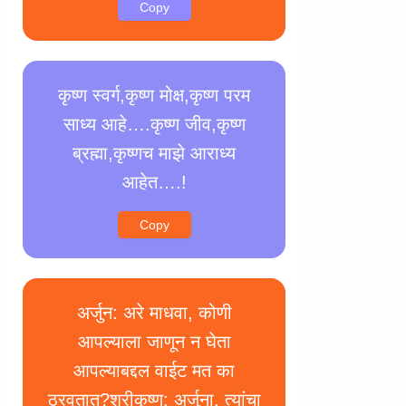
Copy
कृष्ण स्वर्ग,कृष्ण मोक्ष,कृष्ण परम
साध्य आहे….कृष्ण जीव,कृष्ण
ब्रह्मा,कृष्णच माझे आराध्य
आहेत….!
Copy
अर्जुन: अरे माधवा, कोणी
आपल्याला जाणून न घेता
आपल्याबद्दल वाईट मत का
ठरवतात?श्रीकृष्ण: अर्जुना, त्यांचा