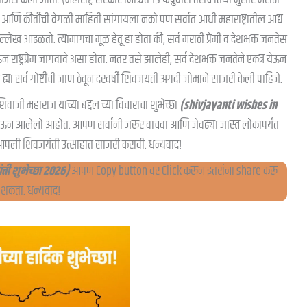
ची आणि कीर्तीची वेगळी माहिती सांगायला नको पण सर्वात आधी महाराष्ट्रातील आद्य
लेख आढळतो. त्यामागचा मूळ हेतू हा होता की, सर्व मराठी प्रेमी व देशभक्त जनतेस
ष्ट्रप्रेम जागवावे असा होता. नंतर तसे झालेही, सर्व देशभक्त जनतेने एकत्र येऊन
 ह्या सर्व गोष्टींची जाण ठेवून दरवर्षी शिवजयंती अगदी जोमाने साजरी केली पाहिजे.
िवाजी महाराज यांच्या बद्दल च्या विचारांचा शुभेच्छा
(shivjayanti wishes in
 घेऊन आलेलो आहोत. आपण सर्वांनी जरूर वाचवा आणि जेवढ्या जास्त लोकांपर्यंत
 आपली शिवजयंती उत्साहात साजरी करावी. धन्यवाद!
ी शुभेच्छा २०२६)
आपण Copy button वर Click करून इतरांना share करू
शकता. धन्यवाद!