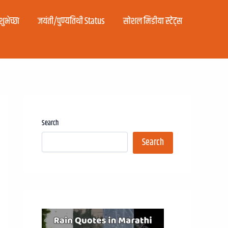
ुभेच्छा
जयंती/पुण्यतिथी Status
सोशल मिडीया स्टेट्स
Search
Search