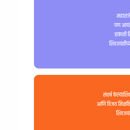
महाराज
पण आपल्
छत्रपती
शिवजयंतीच्या
संघर्ष केल्या
आणि विजय मिळविण्
शिवजयंती