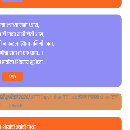
याचा ज्याच्या मनी ध्यास,
ुख ही एकच मनी होती आस,
ी न कळला त्यांचा गनिमी कावा,
णीचा होता तो एक छावा…!
 सर्वांना शिवमय शुभेच्छा…!
Copy
ी शुभेच्छा २०२६)
आपण Copy button वर Click करून इतरांना share करू
शकता. धन्यवाद!
 शौर्याची ज्यांची गाथा,