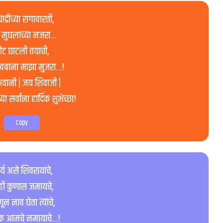
याद्रीच्या रांगावारती,
 मुघलांच्या नजरा…
ोट छाटली तयांची,
िवबांना माझा मुजरा…!
वानी | जय शिवाजी |
ा सर्वांना हार्दिक शुभेच्छा!
Copy
र्य असे शिवरायांचे,
ही कुणास जमायचे,
ून नाव घेता त्यांचे,
क आमचे नमायाचे…!