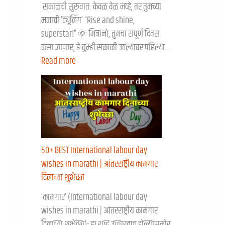
सकाळची सुरुवात: केवळ वेळ नव्हे, तर तुमच्या
मनाची ‘ट्यूनिंग’ “Rise and shine,
superstar!” 🌞 मित्रांनो, तुमचा संपूर्ण दिवस
कसा जाणार, हे तुम्ही सकाळी उठल्यावर पहिल्या…
Read more
50+ BEST International labour day
wishes in marathi | आंतरराष्ट्रीय कामगार
दिनाच्या शुभेच्छा
‘कामगार’ (International labour day
wishes in marathi | आंतरराष्ट्रीय कामगार
दिनाच्या शुभेच्छा)- हा शब्द उच्चारताच डोळ्यांसमोर