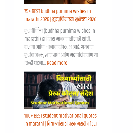
75+ BEST budhha purnima wishes in
marathi 2026 | बुद्धपूर्णिमाच्या शुभेच्छा २०२६
बुद्ध पौर्णिमा (budhha purnima wishes in
marathi) हा दिवस मानवजातीसाठी शांती,
करुणा आणि ज्ञानाचा दीपस्तंभ आहे. भगवान
बुद्धांचा जन्म, ज्ञानप्राप्ती आणि महापरिनिर्वाण या
तिन्ही घटना…
Read more
100+ BEST student motivational quotes
in marathi | विद्यार्थ्यासाठी प्रेरक मराठी कोट्स