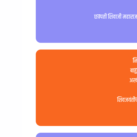
छत्रपती शिवाजी महाराज य
नि
बाह
अखंड
शिवजयंतीच्य