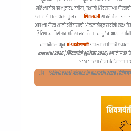
महिन्यातील फाल्गुन वद्य तृतीया) छत्रपती शिवरायांच्या गौरवा
समाज सेवक महात्मा फुले यांनी
शिवजयंती
साजरी केली असा उल्
आपल्या गौरव शाली इतिहासाची ओळख होवून सर्वांनी एकत्र येऊन रा
ब्रिटिशांच्या विरोधात अविरत लढा दिला. त्यामुळेच आपण सर्वांनी
त्यासाठीच म्हणून,
Visualमराठी
आपल्या सर्वांसाठी छत्रपती श
marathi 2026 | शिवजयंती शुभेच्छा २०२६)
रूपाने संग्रह
Share करता येईल तेवढे करावे व
टीप –
(shivjayanti wishes in marathi 2026 | शिवजयंत