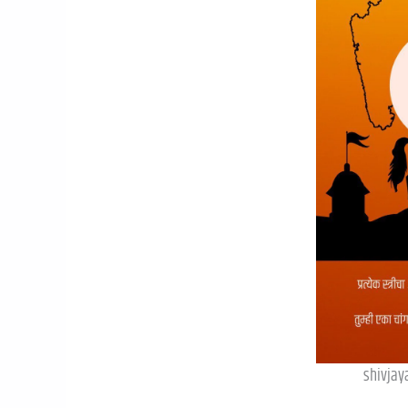
shivjay