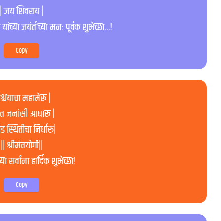
| जय शिवराय |
ांच्या जयंतीच्या मनः पूर्वक शुभेच्छा…!
Copy
श्चयाचा महामेरू |
ुत जनांसी आधारू |
 स्थितीचा निर्धारु|
|| श्रीमंतयोगी||
ा सर्वांना हार्दिक शुभेच्छा!
Copy