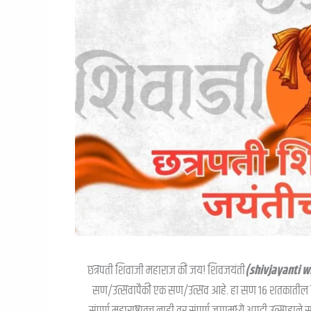
छत्रपती शिवाजी महाराज की जय! शिवजयंती
(shivjayanti wi
सण/उत्सवापैकी एक सण/उत्सव आहे. हा सण १६ शतकातील हिंदव
संपूर्ण महाराष्ट्रातच नाही तर संपूर्ण जगामध्ये अगदी उत्साहाने