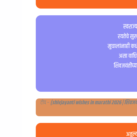
स्वराज्
रयतेचे स
मुघालांनाही कध
असा वाघि
शिवजयंतीच्या
टीप –
(shivjayanti wishes in marathi 2026 | शिवजयंत
अतुल्य