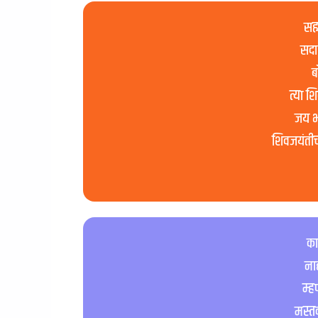
सह्
सदा
ब
त्या श
जय भ
शिवजयंतीच्य
का
ना
म्हण
मस्त