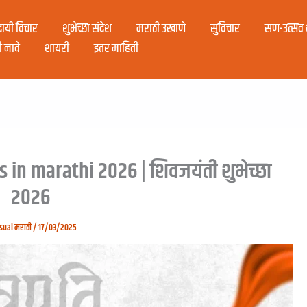
ादायी विचार
शुभेच्छा संदेश
मराठी उखाणे
सुविचार
सण-उत्सव श
ी नावे
शायरी
इतर माहिती
in marathi 2026 | शिवजयंती शुभेच्छा
२०२६
sual मराठी
/
17/03/2025